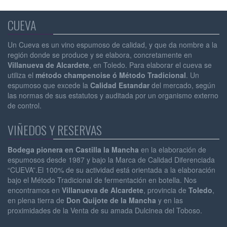
CUEVA
Un Cueva es un vino espumoso de calidad, y que da nombre a la
región donde se produce y se elabora, concretamente en
Villanueva de Alcardete
, en Toledo. Para elaborar el cueva se
utiliza el
método champenoise ó Método Tradicional
. Un
espumoso que excede la
Calidad Estandar
del mercado, según
las normas de sus estatutos y auditada por un organismo externo
de control.
VIÑEDOS Y RESERVAS
Bodega pionera en Castilla la Mancha
en la elaboración de
espumosos desde 1987 y bajo la Marca de Calidad Diferenciada
“CUEVA”.El 100% de su actividad está orientada a la elaboración
bajo el Método Tradicional de fermentación en botella. Nos
encontramos en
Villanueva de Alcardete
, provincia de
Toledo
,
en plena tierra de
Don Quijote de la Mancha
y en las
proximidades de la Venta de su amada Dulcinea del Toboso.