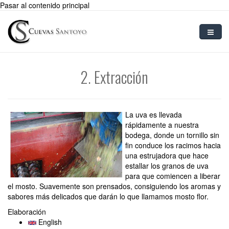
Pasar al contenido principal
Inicio
2. Extracción
Vinos Espumosos
Elaboración
La uva es llevada
Tipo de uva
rápidamente a nuestra
bodega, donde un tornillo sin
fin conduce los racimos hacia
Blog
una estrujadora que hace
estallar los granos de uva
Contacto
para que comiencen a liberar
el mosto. Suavemente son prensados, consiguiendo los aromas y
Usuario
sabores más delicados que darán lo que llamamos mosto flor.
Elaboración
English